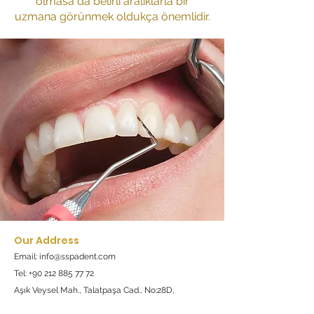
olmasa da belirli aralıklarla bir
uzmana görünmek oldukça önemlidir.
Our Address
Email:
info@sspadent.com
Tel:
+90 212 885 77 72
Aşık Veysel Mah., Talatpaşa Cad., No:28D,
(Across Liv Hospital, next to CarrefourSA)